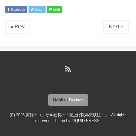
Facebook
Twitter
LINE
« Prev
Next »
Mobile
|
Desktop
(C) 2026
実録！コンサル社長の「売上げ限界突破法！」
. All rights
reserved.
Theme by
LIQUID PRESS
.