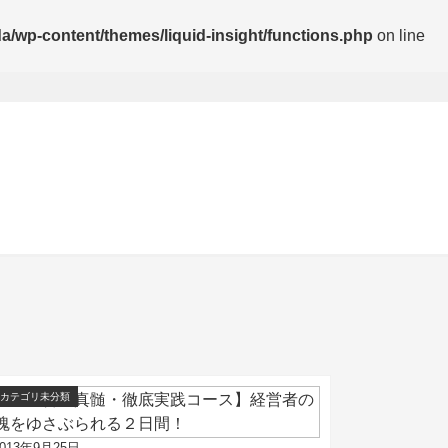
wp-content/themes/liquid-insight/functions.php
on line
カテゴリ未分類
2013年9月25日