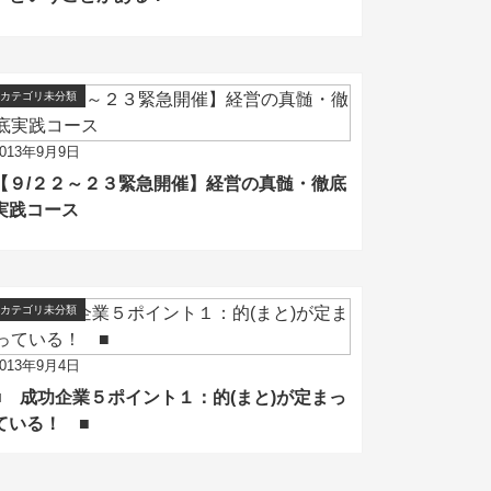
カテゴリ未分類
2013年9月9日
【９/２２～２３緊急開催】経営の真髄・徹底
実践コース
カテゴリ未分類
2013年9月4日
■ 成功企業５ポイント１：的(まと)が定まっ
ている！ ■