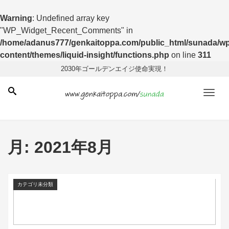
Warning
: Undefined array key
"WP_Widget_Recent_Comments" in
/home/adanus777/genkaitoppa.com/public_html/sunada/wp
content/themes/liquid-insight/functions.php
on line
311
2030年ゴールデンエイジ使命実現！
Men
月:
2021年8月
カテゴリ未分類