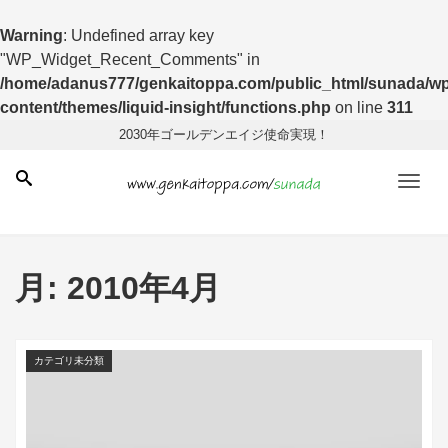
Warning
: Undefined array key
"WP_Widget_Recent_Comments" in
/home/adanus777/genkaitoppa.com/public_html/sunada/wp
content/themes/liquid-insight/functions.php
on line
311
2030年ゴールデンエイジ使命実現！
Men
月:
2010年4月
カテゴリ未分類