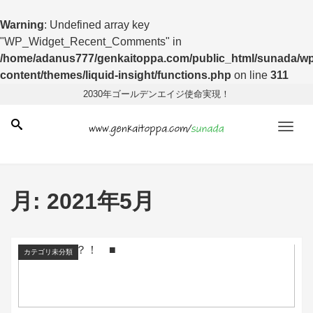
Warning
: Undefined array key
"WP_Widget_Recent_Comments" in
/home/adanus777/genkaitoppa.com/public_html/sunada/wp
content/themes/liquid-insight/functions.php
on line
311
2030年ゴールデンエイジ使命実現！
Men
月:
2021年5月
カテゴリ未分類