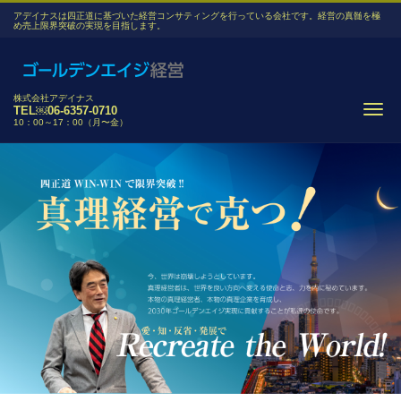
アデイナスは四正道に基づいた経営コンサティングを行っている会社です。経営の真髄を極
め売上限界突破の実現を目指します。
株式会社アデイナス
Me
TEL￼06-6357-0710
10：00～17：00（月〜金）