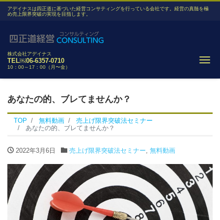
アデイナスは四正道に基づいた経営コンサティングを行っている会社です。経営の真髄を極
め売上限界突破の実現を目指します。
株式会社アデイナス
Me
TEL￼06-6357-0710
10：00～17：00（月〜金）
あなたの的、ブレてませんか？
TOP
無料動画
売上げ限界突破法セミナー
あなたの的、ブレてませんか？
2022年3月6日
売上げ限界突破法セミナー
,
無料動画