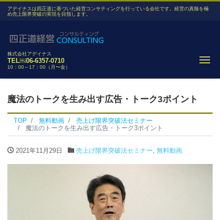
アデイナスは四正道に基づいた経営コンサティングを行っている会社です。経営の真髄を極
め売上限界突破の実現を目指します。
株式会社アデイナス
Me
TEL￼06-6357-0710
10：00～17：00（月〜金）
魔法のトークを生み出す広告・トーク3ポイント
TOP
無料動画
売上げ限界突破法セミナー
魔法のトークを生み出す広告・トーク3ポイント
2021年11月29日
売上げ限界突破法セミナー
,
無料動画