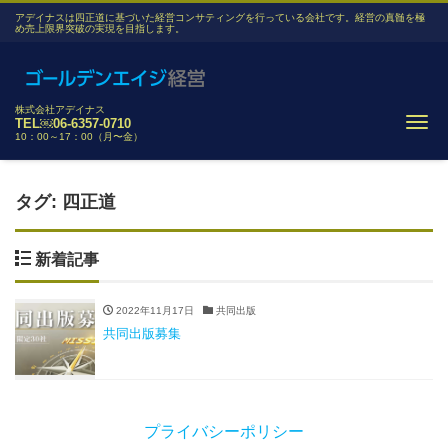
アデイナスは四正道に基づいた経営コンサティングを行っている会社です。経営の真髄を極
め売上限界突破の実現を目指します。
株式会社アデイナス
Me
TEL￼06-6357-0710
10：00～17：00（月〜金）
タグ:
四正道
新着記事
2022年11月17日
共同出版
共同出版募集
プライバシーポリシー